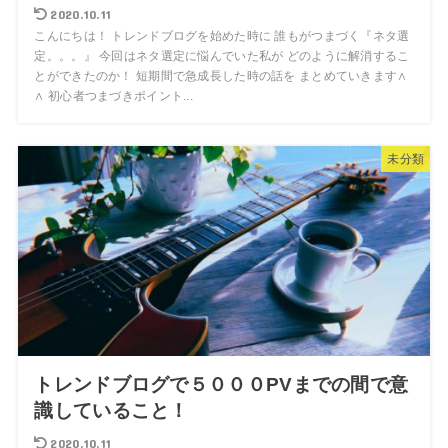
2020.10.11
こんにちは！ トレンドブログを始めた時に 誰もがつまづく『ネタ選
定。。。』 今回はネタ選定に悩んでいた私が どのように解消するこ
とができたのか！ 短期間で急成長した時の話を まとめていきます∧
∧ 初心者つまづきポイント...
未分類
トレンドブログで５０００PVまでの間で意
識していること！
2020.10.11