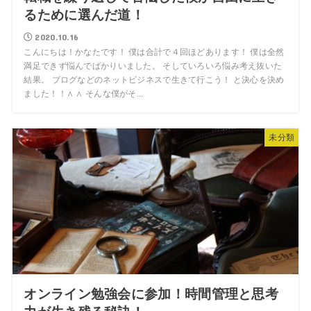
るために選んだ道！
2020.10.16
こんにちは！かなたです！ 僕は合計で４回ほどあります！ 僕は全然
満足できず悩んでばかりいました。 そしていろいろ悩み考え抜いた
結果。 ブログなどのネットビジネスで生きて行こう！ と決心を決め
ました！！∧ ∧ そんな僕がそ...
未分類
オンライン勉強会に参加！時間管理と思考