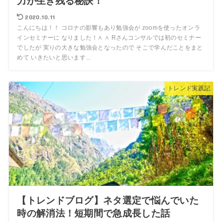
力が生き残る秘訣！
2020.10.11
こんにちは！！ コロナの影響もあり勉強会が zoomを使ったオンラ
インセミナーに なりました！∧ ∧ Rさんコンサルでは初のセミナー
でしたが 実りの大きな勉強会となったので そこで学んだことをまと
めて いきたいと思います...
トレンド実践記
【トレンドブログ】ネタ選定で悩んでいた
時の解消法！短期間で急成長した話