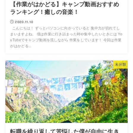
【作業がはかどる】キャンプ動画おすすめ
ランキング！癒しの音楽！
2020.11.10
こんにちは！ ずっとパソコンに向かっていると 集中力が切れてし
まいますよね。 僕は作業に行き詰まった時や集中したいときには Yo
uTubeでキャンプ動画を流しながら 作業をしています！ 今回は作業
がはかどる...
未分類
転職を繰り返して苦悩した僕が自由に生き