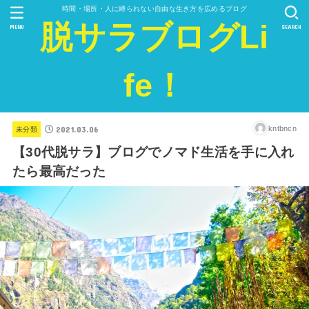
時間・場所・人に縛られない自由な生き方を広めるブログ
脱サラブログLi
MENU
SEARCH
fe！
2021.03.06
kntbncn
未分類
【30代脱サラ】ブログでノマド生活を手に入れ
たら最高だった