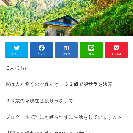
ツイート
シェア
はてブ
送る
Pocket
こんにちは！
僕は人と働くのが嫌すぎて
３２歳で脱サラ
を決意。
３３歳の今現在は脱サラをして
ブログ一本で誰にも縛られずに生活をしています∧ ∧